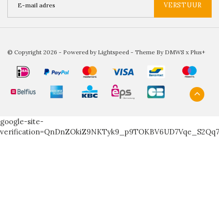
VERSTUUR
© Copyright 2026 - Powered by
Lightspeed
- Theme By
DMWS
x
Plus+
google-site-
verification=QnDnZOkiZ9NKTyk9_p9TOKBV6UD7Vqe_S2Qq