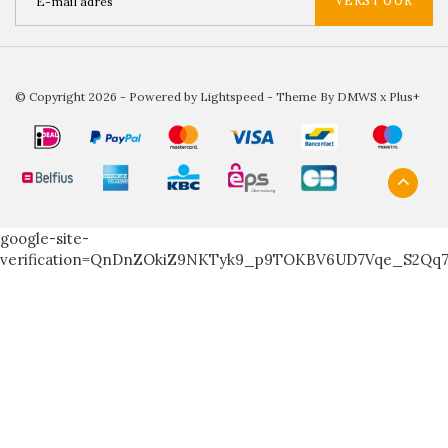
VERSTUUR
© Copyright 2026 - Powered by
Lightspeed
- Theme By
DMWS
x
Plus+
google-site-
verification=QnDnZOkiZ9NKTyk9_p9TOKBV6UD7Vqe_S2Qq