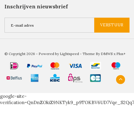
Inschrijven nieuwsbrief
VERSTUUR
© Copyright 2026 - Powered by
Lightspeed
- Theme By
DMWS
x
Plus+
google-site-
verification=QnDnZOkiZ9NKTyk9_p9TOKBV6UD7Vqe_S2Qq