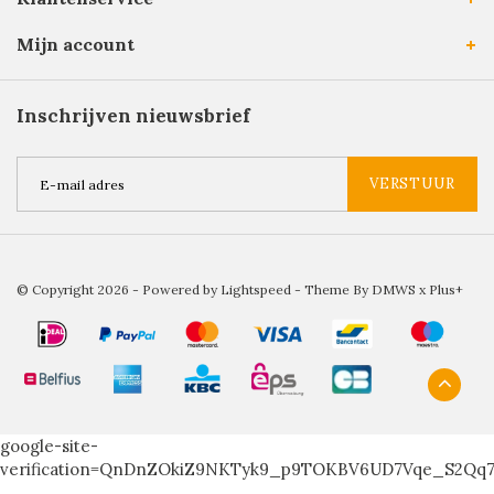
Mijn account
Inschrijven nieuwsbrief
VERSTUUR
© Copyright 2026 - Powered by
Lightspeed
- Theme By
DMWS
x
Plus+
google-site-
verification=QnDnZOkiZ9NKTyk9_p9TOKBV6UD7Vqe_S2Qq