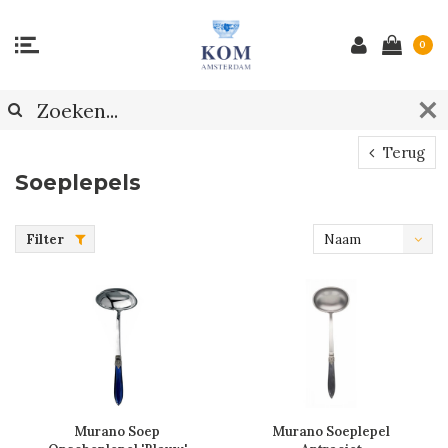
0
Terug
Soeplepels
Filter
Naam
oplopend
Murano Soep
Murano Soeplepel