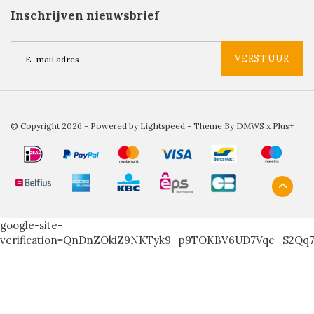
Inschrijven nieuwsbrief
VERSTUUR
© Copyright 2026 - Powered by
Lightspeed
- Theme By
DMWS
x
Plus+
google-site-
verification=QnDnZOkiZ9NKTyk9_p9TOKBV6UD7Vqe_S2Qq