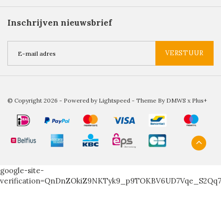
Inschrijven nieuwsbrief
VERSTUUR
© Copyright 2026 - Powered by
Lightspeed
- Theme By
DMWS
x
Plus+
google-site-
verification=QnDnZOkiZ9NKTyk9_p9TOKBV6UD7Vqe_S2Qq