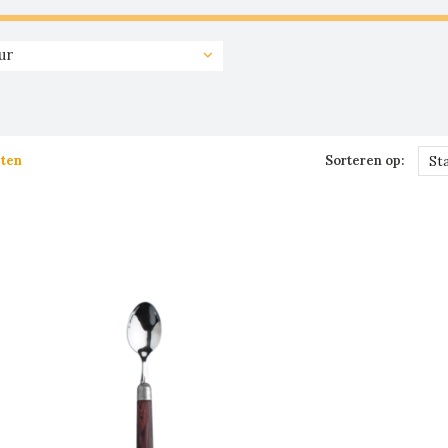
ur
ten
Sorteren op:
St