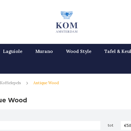
Laguiole
Murano
Wood Style
Tafel & Keu
Koffielepels
Antique Wood
ue Wood
tot