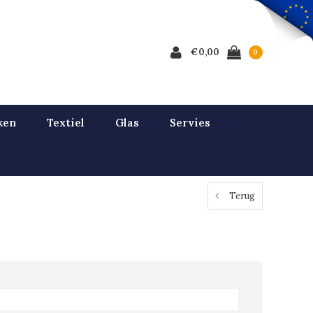
€0,00
0
ken
Textiel
Glas
Servies
Terug