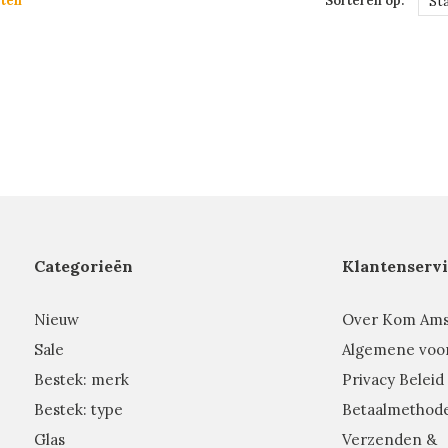
ten
Sorteren op:
St
Categorieën
Klantenservi
Nieuw
Over Kom Am
Sale
Algemene voo
Bestek: merk
Privacy Beleid
Bestek: type
Betaalmethod
Glas
Verzenden &