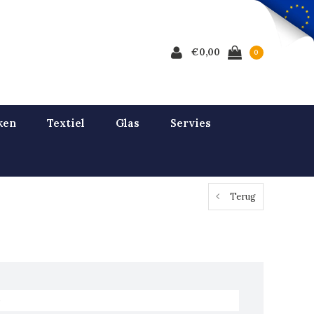
€0,00
0
ken
Textiel
Glas
Servies
Terug