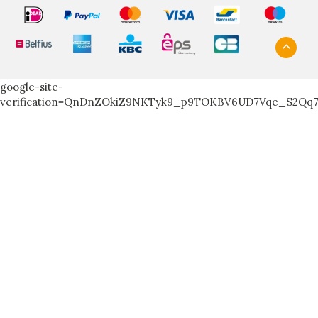
google-site-
verification=QnDnZOkiZ9NKTyk9_p9TOKBV6UD7Vqe_S2Qq