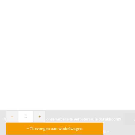
-
+
Wij slaan cookies op om onze website te verbeteren. Is dat akkoord?
+ Toevoegen aan winkelwagen
Nee
Meer over cookies »