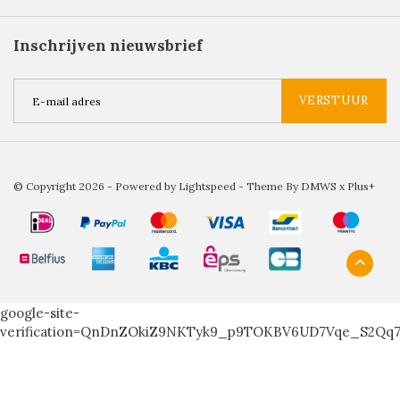
Inschrijven nieuwsbrief
VERSTUUR
© Copyright 2026 - Powered by
Lightspeed
- Theme By
DMWS
x
Plus+
google-site-
verification=QnDnZOkiZ9NKTyk9_p9TOKBV6UD7Vqe_S2Qq