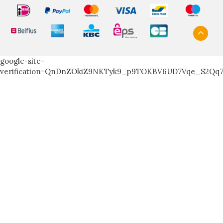
google-site-
verification=QnDnZOkiZ9NKTyk9_p9TOKBV6UD7Vqe_S2Qq