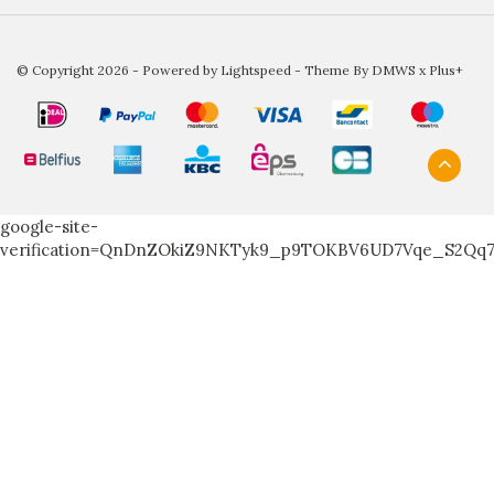
© Copyright 2026 - Powered by
Lightspeed
- Theme By
DMWS
x
Plus+
google-site-
verification=QnDnZOkiZ9NKTyk9_p9TOKBV6UD7Vqe_S2Qq