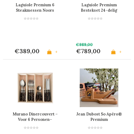
Laguiole Premium 6
Laguiole Premium
Steakmessen Noors
Bestekset 24-delig
Berken
Eikenhout in Kist
€989,00
€389,00
€789,00
+
+
Murano Dinercouvert –
Jean Dubost So Apéro®
Voor 6 Personen–
Premium
Schildpad
Worstguillotine – 100%
Gemaakt in Frankrijk