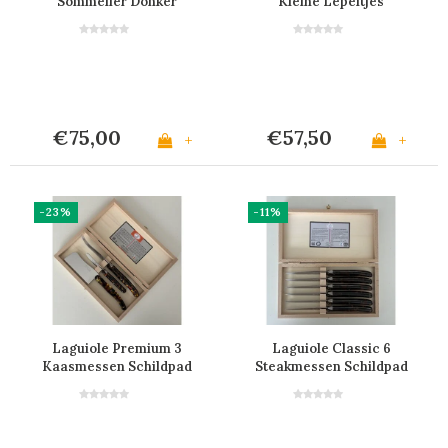
Sommelier Donker
Kleine Lepeltjes
Marmer in Kistje
Marmer Mix
€75,00
€57,50
+
+
-23%
-11%
Laguiole Premium 3
Laguiole Classic 6
Kaasmessen Schildpad
Steakmessen Schildpad
Look
Look in Kistje