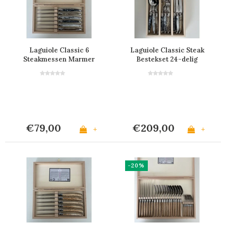
Laguiole Classic 6
Laguiole Classic Steak
Steakmessen Marmer
Bestekset 24-delig
Mix in Kistje
Marmer Mix
€79,00
€209,00
+
+
-20%