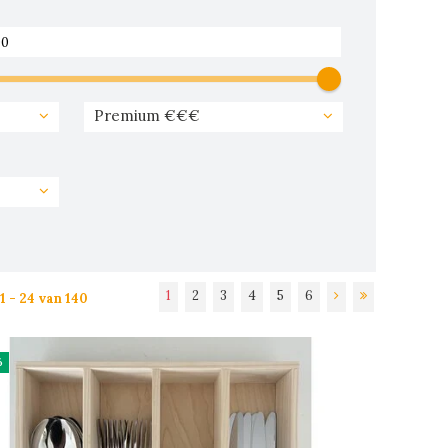
Premium €€€
1
2
3
4
5
6
1 - 24 van 140
%