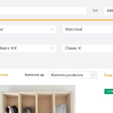
tot
ur
Materiaal
lusive €€
Classic €
ucten
Sorteren op:
Nieuwste producten
Toon 
-14