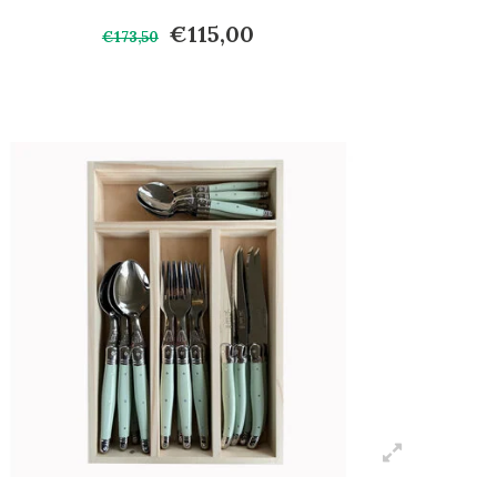
€115,00
€173,50