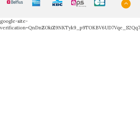
google-site-
verification=QnDnZOkiZ9NKTyk9_p9TOKBV6UD7Vqe_S2Qq