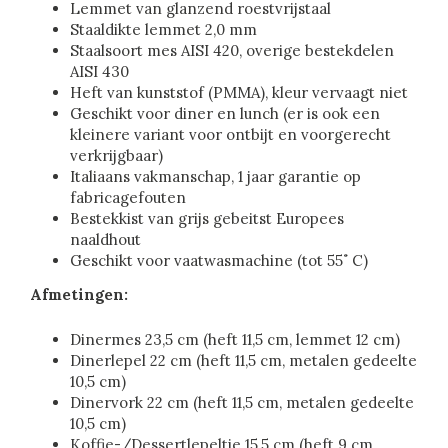
Lemmet van glanzend roestvrijstaal
Staaldikte lemmet 2,0 mm
Staalsoort mes AISI 420, overige bestekdelen
AISI 430
Heft van kunststof (PMMA), kleur vervaagt niet
Geschikt voor diner en lunch (er is ook een
kleinere variant voor ontbijt en voorgerecht
verkrijgbaar)
Italiaans vakmanschap, 1 jaar garantie op
fabricagefouten
Bestekkist van grijs gebeitst Europees
naaldhout
Geschikt voor vaatwasmachine (tot 55˚ C)
Afmetingen:
Dinermes 23,5 cm (heft 11,5 cm, lemmet 12 cm)
Dinerlepel 22 cm (heft 11,5 cm, metalen gedeelte
10,5 cm)
Dinervork 22 cm (heft 11,5 cm, metalen gedeelte
10,5 cm)
Koffie-/Dessertlepeltje 15,5 cm (heft 9 cm,