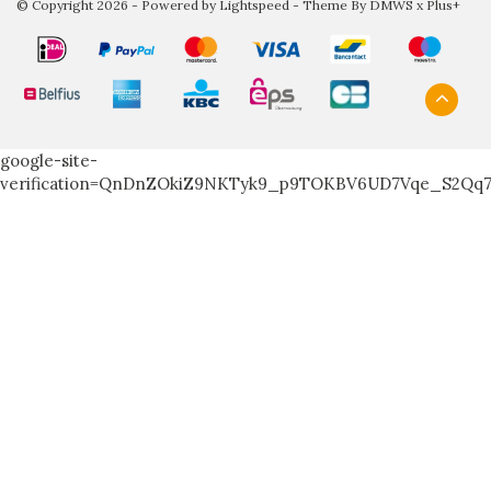
© Copyright 2026 - Powered by
Lightspeed
- Theme By
DMWS
x
Plus+
google-site-
verification=QnDnZOkiZ9NKTyk9_p9TOKBV6UD7Vqe_S2Qq