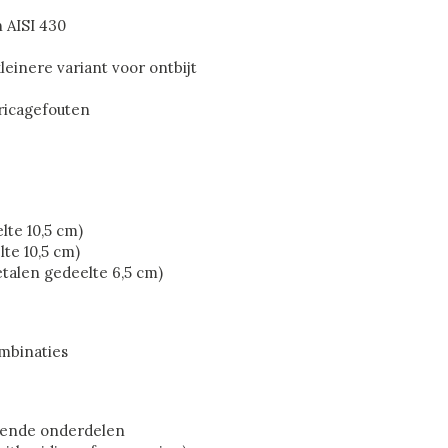
n AISI 430
leinere variant voor ontbijt
bricagefouten
lte 10,5 cm)
lte 10,5 cm)
etalen gedeelte 6,5 cm)
ombinaties
llende onderdelen