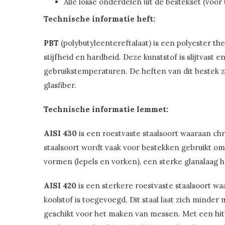
Alle losse onderdelen uit de bestekset (voor
Technische informatie heft:
PBT
(polybutyleentereftalaat) is een polyester th
stijfheid en hardheid. Deze kunststof is slijtvast
gebruikstemperaturen. De heften van dit bestek z
glasfiber.
Technische informatie lemmet:
AISI 430
is een roestvaste staalsoort waaraan c
staalsoort wordt vaak voor bestekken gebruikt omd
vormen (lepels en vorken), een sterke glanslaag he
AISI 420
is een sterkere roestvaste staalsoort w
koolstof is toegevoegd. Dit staal laat zich minder 
geschikt voor het maken van messen. Met een hit