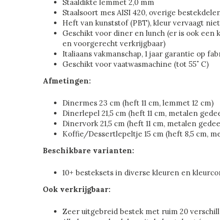
Staaldikte lemmet 2,0 mm
Staalsoort mes AISI 420, overige bestekdele
Heft van kunststof (PBT), kleur vervaagt niet
Geschikt voor diner en lunch (er is ook een k
en voorgerecht verkrijgbaar)
Italiaans vakmanschap, 1 jaar garantie op fa
Geschikt voor vaatwasmachine (tot 55˚ C)
Afmetingen:
Dinermes 23 cm (heft 11 cm, lemmet 12 cm)
Dinerlepel 21,5 cm (heft 11 cm, metalen gedee
Dinervork 21,5 cm (heft 11 cm, metalen gedee
Koffie/Dessertlepeltje 15 cm (heft 8,5 cm, m
Beschikbare varianten:
10+ besteksets in diverse kleuren en kleurc
Ook verkrijgbaar:
Zeer uitgebreid bestek met ruim 20 verschi