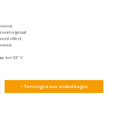
ersoon
oestvrijstaal
eerd effect
fouten
ne tot 55˚ C
+ Toevoegen aan winkelwagen