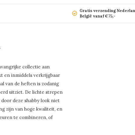
Gratis verzending Nederla
België vanaf €75,-
s
vangrijke collectie aan
kt en inmiddels verkrijgbaar
al van de heften is zodanig
rd uitziet. De lichte strepen
e door deze shabby look niet
g zijn van hoge kwaliteit, en
leuren te combineren, of