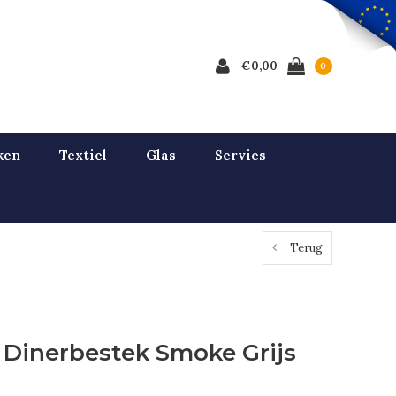
€0,00
0
ken
Textiel
Glas
Servies
Terug
g Dinerbestek Smoke Grijs