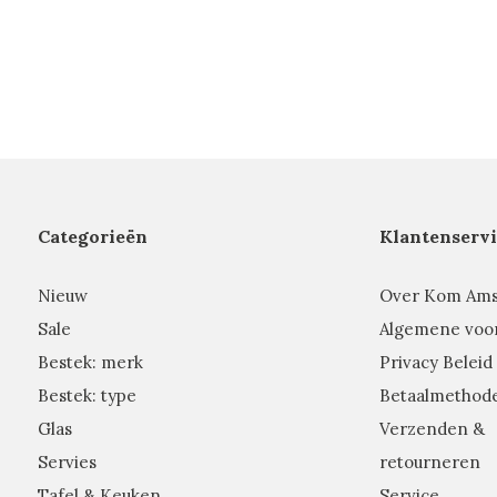
Categorieën
Klantenservi
Nieuw
Over Kom Am
Sale
Algemene voo
Bestek: merk
Privacy Beleid
Bestek: type
Betaalmethod
Glas
Verzenden &
Servies
retourneren
Tafel & Keuken
Service