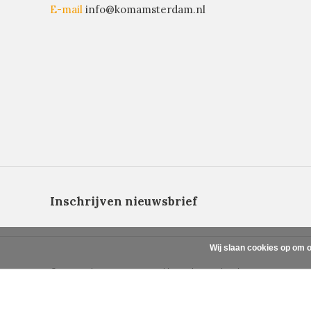
E-mail
info@komamsterdam.nl
Inschrijven nieuwsbrief
Wij slaan cookies op om o
© Copyright 2026 - Powered by
Lightspeed
- Theme By
DMWS
x