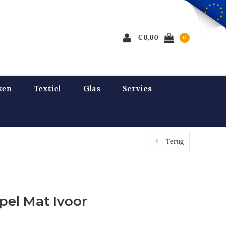
€0,00
0
ken
Textiel
Glas
Servies
Terug
pel Mat Ivoor