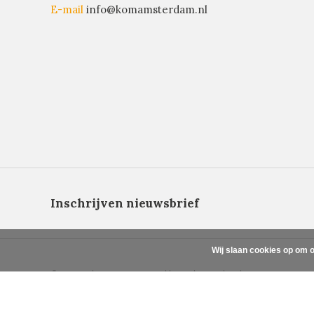
E-mail
info@komamsterdam.nl
Inschrijven nieuwsbrief
Wij slaan cookies op om o
© Copyright 2026 - Powered by
Lightspeed
- Theme By
DMWS
x