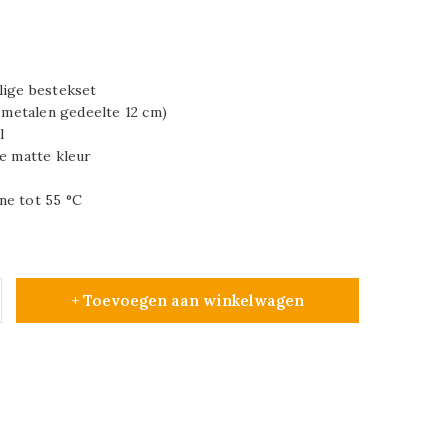
lige bestekset
m metalen gedeelte 12 cm)
l
le matte kleur
ne tot 55 °C
+ Toevoegen aan winkelwagen