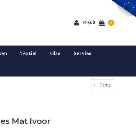
€0,00
0
ken
Textiel
Glas
Servies
Terug
es Mat Ivoor