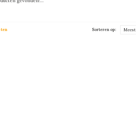
ducten gevonden!...
cten
Sorteren op:
Meest