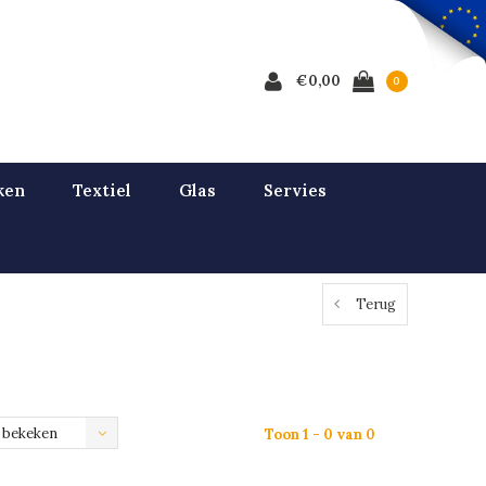
€0,00
0
ken
Textiel
Glas
Servies
Terug
 bekeken
Toon 1 - 0 van 0