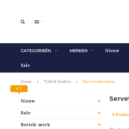
Nieuw
CATEGORIEËN
MERKEN
Sale
Home
Tafel & Keuken
Servettenhouders
€ 0
€ 5
Serve
Nieuw
Sale
0 Produ
Bestek: merk