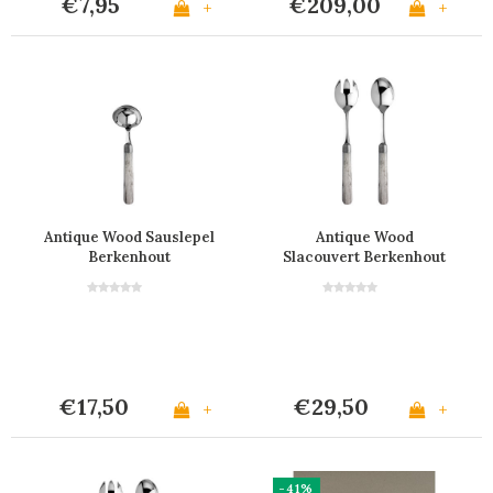
€7,95
€209,00
+
+
Antique Wood Sauslepel
Antique Wood
Berkenhout
Slacouvert Berkenhout
€17,50
€29,50
+
+
-41%