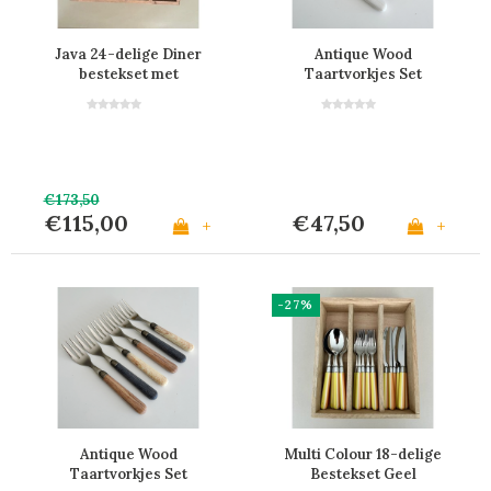
Java 24-delige Diner
Antique Wood
bestekset met
Taartvorkjes Set
slacouvert in houten
'Forest Blend' voor 6
kist, Zwart
Personen
€173,50
€115,00
€47,50
+
+
-27%
Antique Wood
Multi Colour 18-delige
Taartvorkjes Set
Bestekset Geel