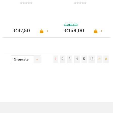
'Timber Mix' voor 6
Gestreept
Personen
€219,00
€47,50
€159,00
+
+
1
2
3
4
5
12
Nieuwste
producten