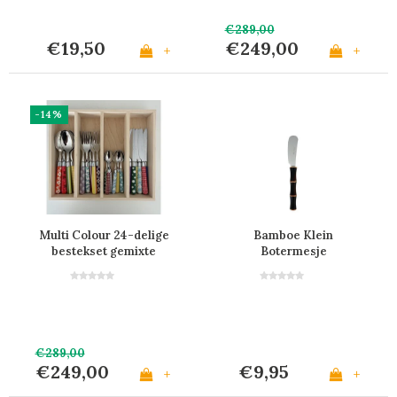
€289,00
€19,50
€249,00
+
+
-14%
Multi Colour 24-delige
Bamboe Klein
bestekset gemixte
Botermesje
decors
Donkerbruin
€289,00
€249,00
€9,95
+
+