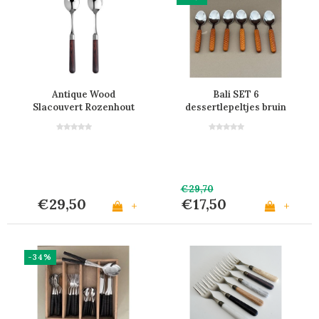
Antique Wood
Bali SET 6
Slacouvert Rozenhout
dessertlepeltjes bruin
€29,70
€29,50
€17,50
+
+
-34%