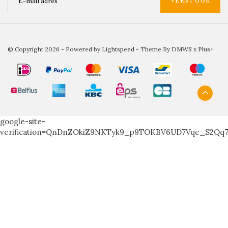
VERSTUUR
© Copyright 2026 - Powered by
Lightspeed
- Theme By
DMWS
x
Plus+
google-site-
verification=QnDnZOkiZ9NKTyk9_p9TOKBV6UD7Vqe_S2Qq