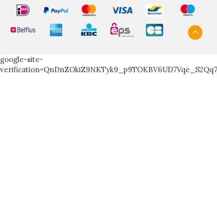
google-site-
verification=QnDnZOkiZ9NKTyk9_p9TOKBV6UD7Vqe_S2Qq