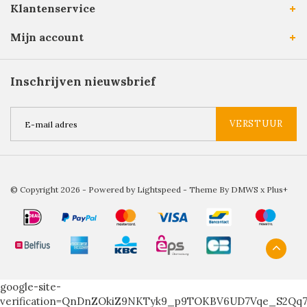
Klantenservice
Mijn account
Inschrijven nieuwsbrief
VERSTUUR
© Copyright 2026 - Powered by
Lightspeed
- Theme By
DMWS
x
Plus+
google-site-
verification=QnDnZOkiZ9NKTyk9_p9TOKBV6UD7Vqe_S2Qq