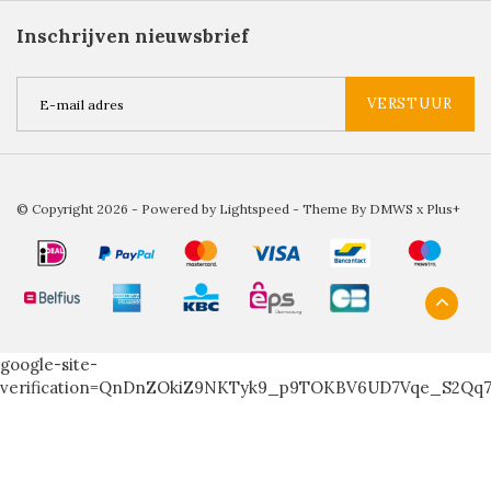
Inschrijven nieuwsbrief
VERSTUUR
© Copyright 2026 - Powered by
Lightspeed
- Theme By
DMWS
x
Plus+
google-site-
verification=QnDnZOkiZ9NKTyk9_p9TOKBV6UD7Vqe_S2Qq