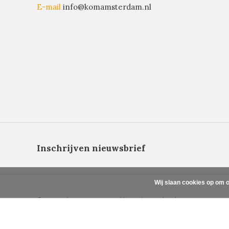
E-mail
info@komamsterdam.nl
Inschrijven nieuwsbrief
Wij slaan cookies op om o
© Copyright 2026 - Powered by
Lightspeed
- Theme By
DMWS
x