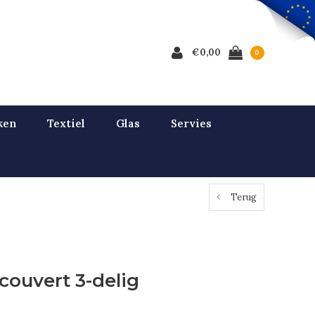
€0,00
0
ken
Textiel
Glas
Servies
Terug
couvert 3-delig