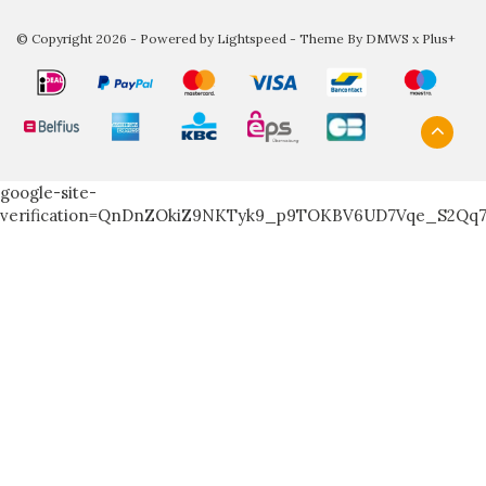
© Copyright 2026 - Powered by
Lightspeed
- Theme By
DMWS
x
Plus+
google-site-
verification=QnDnZOkiZ9NKTyk9_p9TOKBV6UD7Vqe_S2Qq