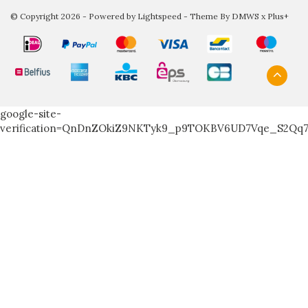
© Copyright 2026 - Powered by
Lightspeed
- Theme By
DMWS
x
Plus+
google-site-
verification=QnDnZOkiZ9NKTyk9_p9TOKBV6UD7Vqe_S2Qq