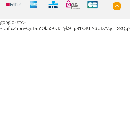
google-site-
verification=QnDnZOkiZ9NKTyk9_p9TOKBV6UD7Vqe_S2Qq