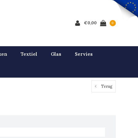
€0,00
0
ken
Textiel
Glas
Servies
Terug