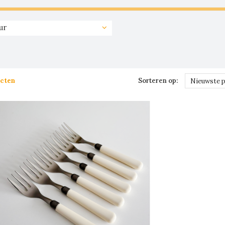
ur
ucten
Sorteren op:
Nieuwste 