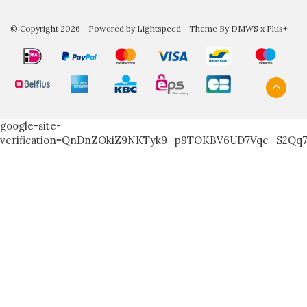
© Copyright 2026 - Powered by
Lightspeed
- Theme By
DMWS
x
Plus+
google-site-
verification=QnDnZOkiZ9NKTyk9_p9TOKBV6UD7Vqe_S2Qq