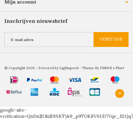
Mijn account
Inschrijven nieuwsbrief
VERSTUUR
© Copyright 2026 - Powered by
Lightspeed
- Theme By
DMWS
x
Plus+
google-site-
verification=QnDnZOkiZ9NKTyk9_p9TOKBV6UD7Vqe_S2Qq