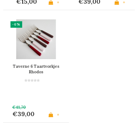
€15,00
€39,00
+
+
-6%
Taverne 6 Taartvorkjes
Rhodos
€41,70
€39,00
+