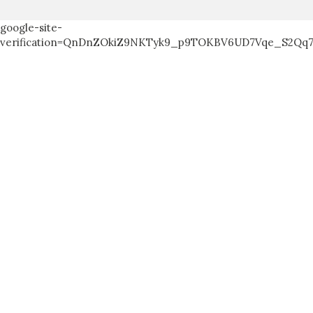
google-site-
verification=QnDnZOkiZ9NKTyk9_p9TOKBV6UD7Vqe_S2Qq