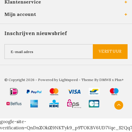
Klantenservice
Mijn account
Inschrijven nieuwsbrief
VERSTUUR
© Copyright 2026 - Powered by
Lightspeed
- Theme By
DMWS
x
Plus+
google-site-
verification=QnDnZOkiZ9NKTyk9_p9TOKBV6UD7Vqe_S2Qq