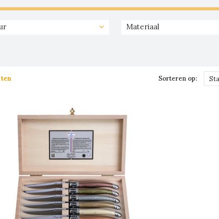
ur
Materiaal
cten
Sorteren op:
St