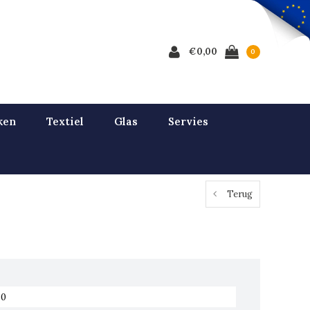
€0,00
0
ken
Textiel
Glas
Servies
Terug