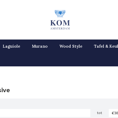
Laguiole
Murano
Wood Style
Tafel & Keu
sive
tot