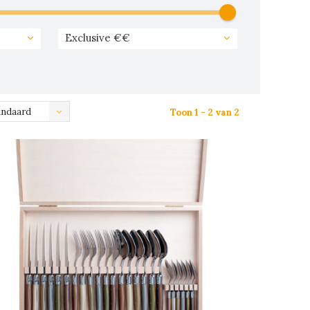
Exclusive €€
andaard
Toon 1 - 2 van 2