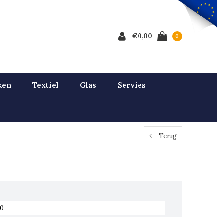
€0,00
0
ken
Textiel
Glas
Servies
Terug