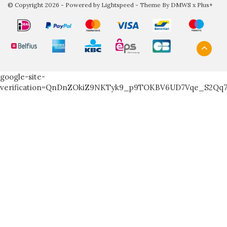
© Copyright 2026 - Powered by
Lightspeed
- Theme By
DMWS
x
Plus+
google-site-
verification=QnDnZOkiZ9NKTyk9_p9TOKBV6UD7Vqe_S2Qq