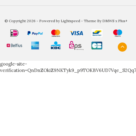
© Copyright 2026 - Powered by
Lightspeed
- Theme By
DMWS
x
Plus+
google-site-
verification=QnDnZOkiZ9NKTyk9_p9TOKBV6UD7Vqe_S2Qq