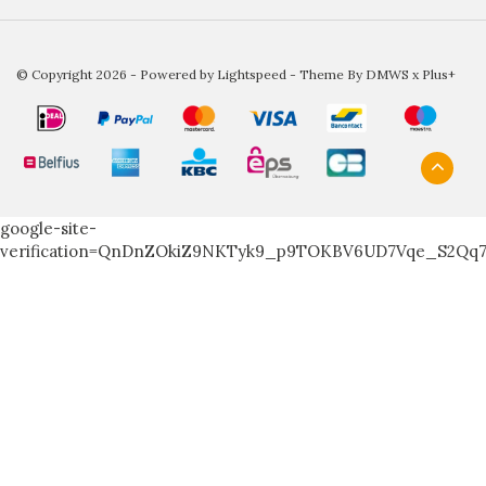
© Copyright 2026 - Powered by
Lightspeed
- Theme By
DMWS
x
Plus+
google-site-
verification=QnDnZOkiZ9NKTyk9_p9TOKBV6UD7Vqe_S2Qq