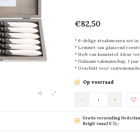
€82,50
* 6-delige steakmessen set in
* Lemmet van glanzend roestvr
* Heft van kunststof, kleur ve
* Italiaans vakmanschap, 1 jaa
* Geschikt voor vaatwasmach
Op voorraad
-
+
Gratis verzending Nederla
België vanaf €75,-