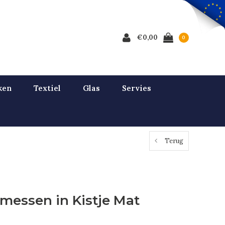
€0,00
0
ken
Textiel
Glas
Servies
Terug
messen in Kistje Mat