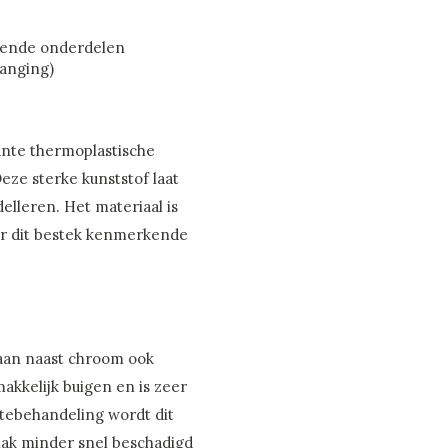
llende onderdelen
vanging)
ante thermoplastische
eze sterke kunststof laat
delleren. Het materiaal is
or dit bestek kenmerkende
raan naast chroom ook
makkelijk buigen en is zeer
tebehandeling wordt dit
lak minder snel beschadigd