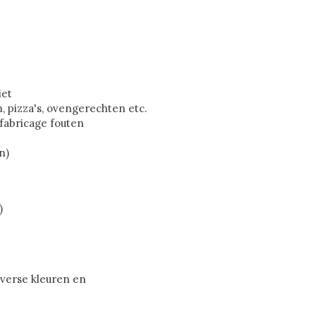
iet
, pizza's, ovengerechten etc.
 fabricage fouten
n)
)
iverse kleuren en