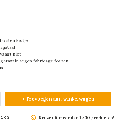
 houten kistje
ijstaal
rvaagt niet
r garantie tegen fabricage fouten
ine
+ Toevoegen aan winkelwagen
nd en
Keuze uit meer dan 1.500 producten!