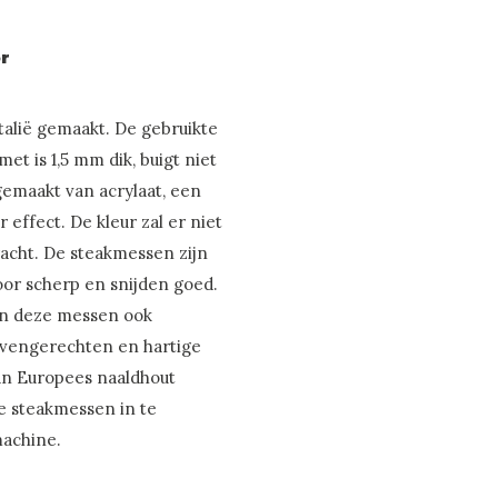
r
talië gemaakt. De gebruikte
et is 1,5 mm dik, buigt niet
 gemaakt van acrylaat, een
effect. De kleur zal er niet
racht. De steakmessen zijn
door scherp en snijden goed.
jn deze messen ook
 ovengerechten en hartige
van Europees naaldhout
e steakmessen in te
machine.