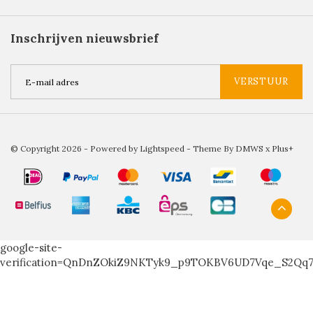
Inschrijven nieuwsbrief
VERSTUUR
© Copyright 2026 - Powered by
Lightspeed
- Theme By
DMWS
x
Plus+
google-site-
verification=QnDnZOkiZ9NKTyk9_p9TOKBV6UD7Vqe_S2Qq