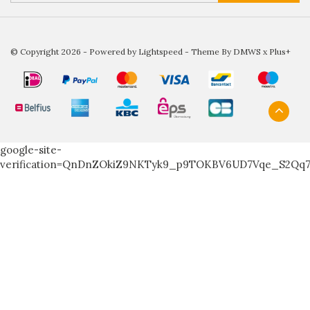
© Copyright 2026 - Powered by
Lightspeed
- Theme By
DMWS
x
Plus+
google-site-
verification=QnDnZOkiZ9NKTyk9_p9TOKBV6UD7Vqe_S2Qq