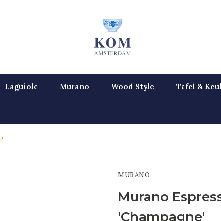
Laguiole
Murano
Wood Style
Tafel & Keu
e'
MURANO
Murano Espress
'Champagne'