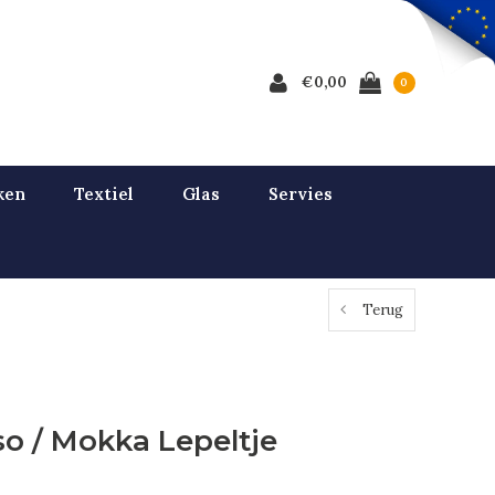
€0,00
0
ken
Textiel
Glas
Servies
Terug
o / Mokka Lepeltje