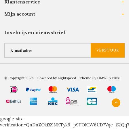
Klantenservice
Mijn account
Inschrijven nieuwsbrief
VERSTUUR
© Copyright 2026 - Powered by
Lightspeed
- Theme By
DMWS
x
Plus+
google-site-
verification=QnDnZOkiZ9NKTyk9_p9TOKBV6UD7Vqe_S2Qq