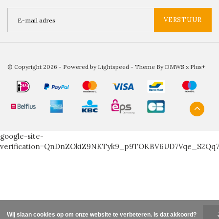
VERSTUUR
© Copyright 2026 - Powered by
Lightspeed
- Theme By
DMWS
x
Plus+
google-site-
verification=QnDnZOkiZ9NKTyk9_p9TOKBV6UD7Vqe_S2Qq
Wij slaan cookies op om onze website te verbeteren. Is dat akkoord?