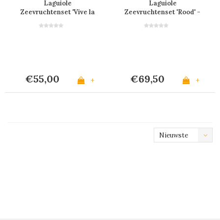
Laguiole
Laguiole
Zeevruchtenset 'Vive la
Zeevruchtenset 'Rood' -
France' in Display
2 Krabtangen & 4
Krabvorkjes
€55,00
€69,50
+
+
Nieuwste
producten