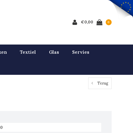
€0,00
0
ken
Textiel
Glas
Servies
Terug