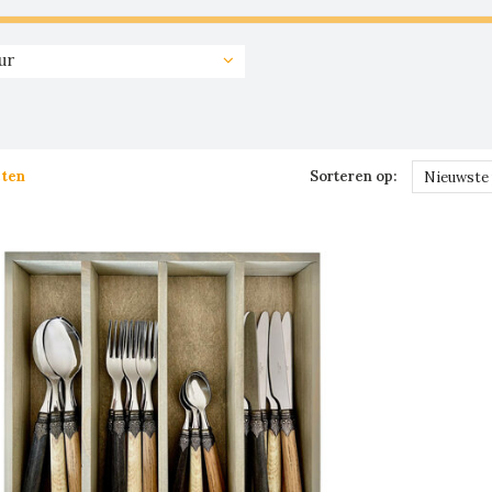
ur
cten
Sorteren op:
Nieuwste