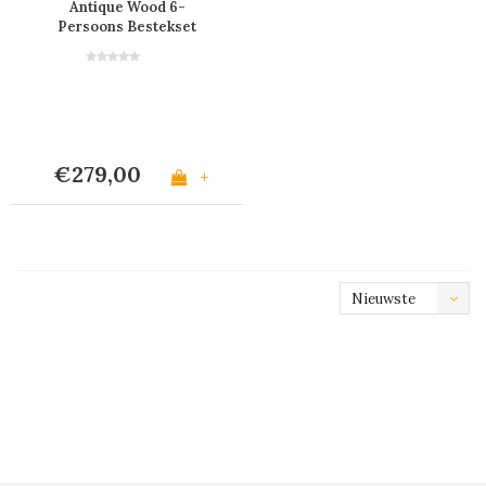
Antique Wood 6-
Persoons Bestekset
met Houteffect - 24
Stuks 'Timber Mix' in
Houten Bestekkist
€279,00
+
Nieuwste
producten