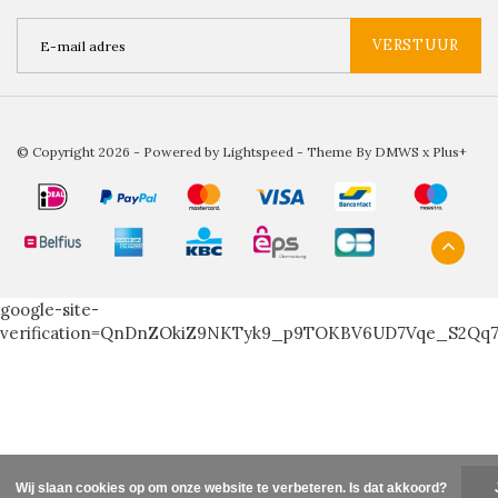
VERSTUUR
© Copyright 2026 - Powered by
Lightspeed
- Theme By
DMWS
x
Plus+
google-site-
verification=QnDnZOkiZ9NKTyk9_p9TOKBV6UD7Vqe_S2Qq
Wij slaan cookies op om onze website te verbeteren. Is dat akkoord?