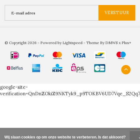
VERSTUUR
© Copyright 2026 - Powered by
Lightspeed
- Theme By
DMWS
x
Plus+
google-site-
verification=QnDnZOkiZ9NKTyk9_p9TOKBV6UD7Vqe_S2Qq
Wij slaan cookies op om onze website te verbeteren. Is dat akkoord?