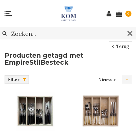
0
Terug
Producten getagd met
EmpireStilBesteck
Filter
Nieuwste
producten