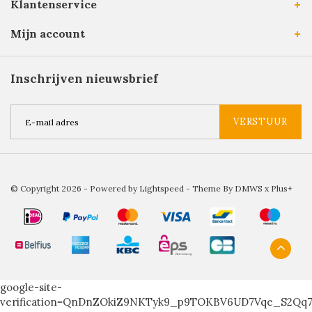
Klantenservice
Mijn account
Inschrijven nieuwsbrief
VERSTUUR
© Copyright 2026 - Powered by
Lightspeed
- Theme By
DMWS
x
Plus+
google-site-
verification=QnDnZOkiZ9NKTyk9_p9TOKBV6UD7Vqe_S2Qq