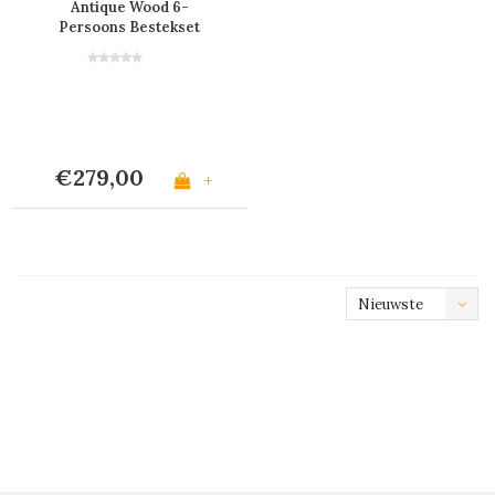
Antique Wood 6-
Persoons Bestekset
met Houteffect - 24
Stuks 'Timber Mix' in
Houten Bestekkist
€279,00
+
Nieuwste
producten