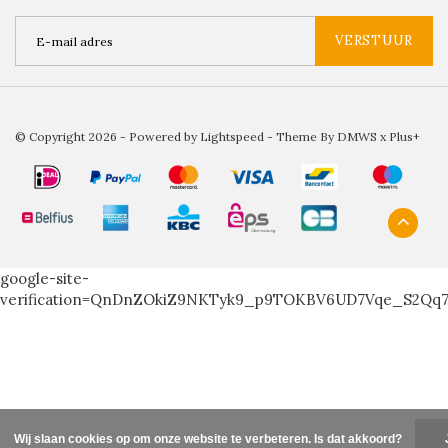
VERSTUUR
© Copyright 2026 - Powered by
Lightspeed
- Theme By
DMWS
x
Plus+
google-site-
verification=QnDnZOkiZ9NKTyk9_p9TOKBV6UD7Vqe_S2Qq
Wij slaan cookies op om onze website te verbeteren. Is dat akkoord?