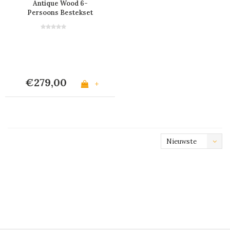
Antique Wood 6-
Persoons Bestekset
met Houteffect - 24
Stuks 'Timber Mix' in
Houten Bestekkist
€279,00
+
Nieuwste
producten