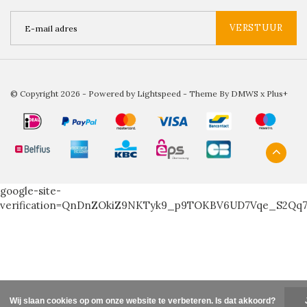
VERSTUUR
© Copyright 2026 - Powered by
Lightspeed
- Theme By
DMWS
x
Plus+
google-site-
verification=QnDnZOkiZ9NKTyk9_p9TOKBV6UD7Vqe_S2Qq
Wij slaan cookies op om onze website te verbeteren. Is dat akkoord?