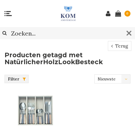
0
Terug
Producten getagd met
NatürlicherHolzLookBesteck
Filter
Nieuwste
producten