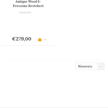
Antique Wood 6-
Persoons Bestekset
met Houteffect - 24
Stuks 'Timber Mix' in
Houten Bestekkist
€279,00
+
Nieuwste
producten