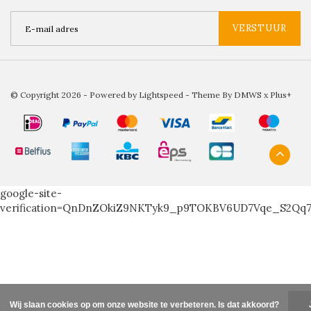
VERSTUUR
© Copyright 2026 - Powered by
Lightspeed
- Theme By
DMWS
x
Plus+
google-site-
verification=QnDnZOkiZ9NKTyk9_p9TOKBV6UD7Vqe_S2Qq
Wij slaan cookies op om onze website te verbeteren. Is dat akkoord?