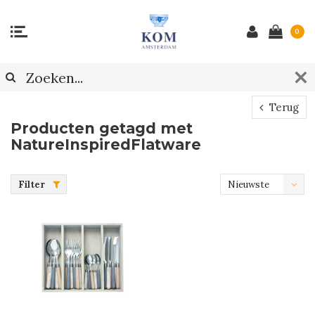
0
Terug
Producten getagd met
NatureInspiredFlatware
Filter
Nieuwste
producten